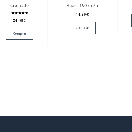
Cromado
Racer 160km/h
44.99
€
Valorado
34.99
€
Este producto tiene múl
con
5.00
de 5
Comprar
Comprar