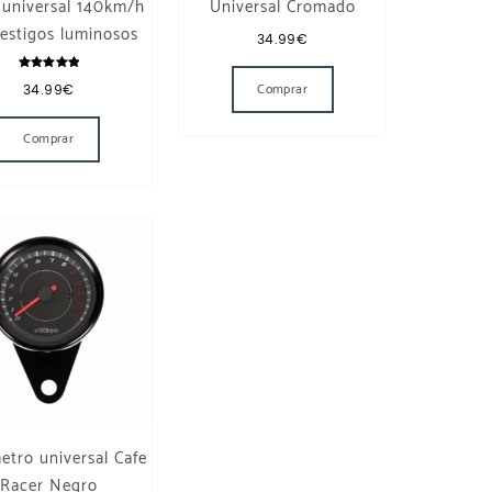
 universal 140km/h
Universal Cromado
estigos luminosos
34.99
€
Valorado
Comprar
34.99
€
con
5.00
Este producto tiene múltiples variantes. Las opciones se pueden ele
de 5
Comprar
tro universal Cafe
Racer Negro