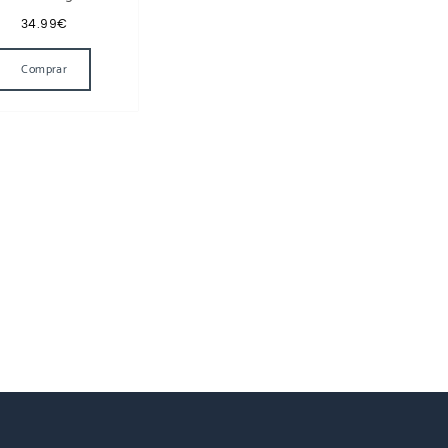
34.99
€
Comprar
tiples variantes. Las opciones se pueden elegir en la página de producto