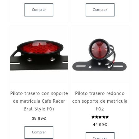
Este producto tiene múltiples variantes. Las opcione
Este producto t
Comprar
Comprar
Piloto trasero con soporte
Piloto trasero redondo
de matrícula Cafe Racer
con soporte de matrícula
Brat Style F01
F02
39.99
€
Valorado
44.99
€
con
5.00
de 5
Comprar
Comprar