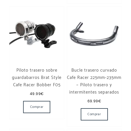
Piloto trasero sobre
Bucle trasero curvado
guardabarros Brat Style
Cafe Racer 225mm-235mm
Cafe Racer Bobber F05
– Piloto trasero y
intermitentes separados
49.99
€
Este producto tiene múltiples variantes. Las opcione
69.99
€
Comprar
Este producto t
Comprar