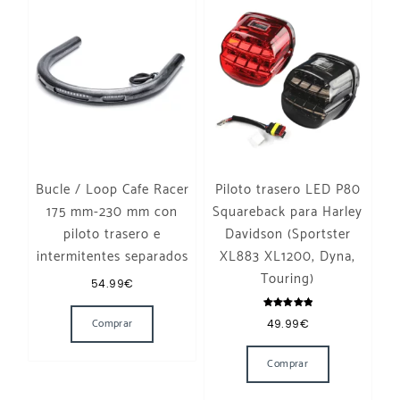
Bucle / Loop Cafe Racer
Piloto trasero LED P80
175 mm-230 mm con
Squareback para Harley
piloto trasero e
Davidson (Sportster
intermitentes separados
XL883 XL1200, Dyna,
Touring)
54.99
€
Este producto tiene múltiples variantes. Las opcione
Valorado
Comprar
49.99
€
con
5.00
Este producto t
de 5
Comprar