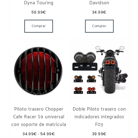
Dyna Touring
Davidson
59.99
€
34.99
€
Este producto t
Comprar
Comprar
Piloto trasero Chopper
Doble Piloto trasero con
Cafe Racer S9 universal
indicadores integrados
con soporte de matrícula
F03
Rango de precios: desde 34.99€ hasta 54.99€
34.99
€
-
54.99
€
39.99
€