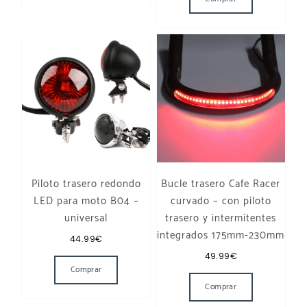
Piloto trasero redondo
Bucle trasero Cafe Racer
LED para moto B04 –
curvado – con piloto
universal
trasero y intermitentes
integrados 175mm-230mm
44.99
€
Este producto tiene múltiples variantes. Las opcione
49.99
€
Comprar
Este producto t
Comprar