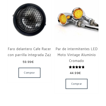
Faro delantero Cafe Racer
Par de intermitentes LED
con parrilla integrada Z42
Moto Vintage Aluminio
Cromado
59.99
€
Valorado
Comprar
44.99
€
con
5.00
de 5
Comprar