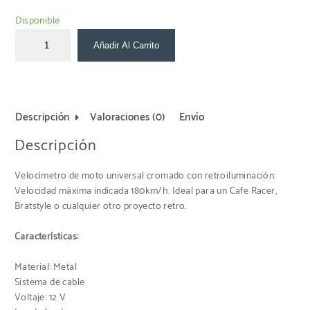
de 5 en
base a
Disponible
valoración
de un
Añadir Al Carrito
cliente
Descripción
Valoraciones (0)
Envío
Descripción
Velocímetro de moto universal cromado con retroiluminación.
Velocidad máxima indicada 180km/h. Ideal para un Cafe Racer,
Bratstyle o cualquier otro proyecto retro.
Características:
Material: Metal
Sistema de cable
Voltaje: 12 V