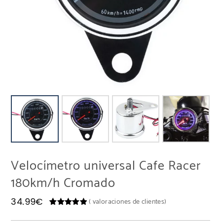
Velocímetro universal Cafe Racer
180km/h Cromado
34.99
€
(
valoraciones de clientes)
Valorado
1
con
5.00