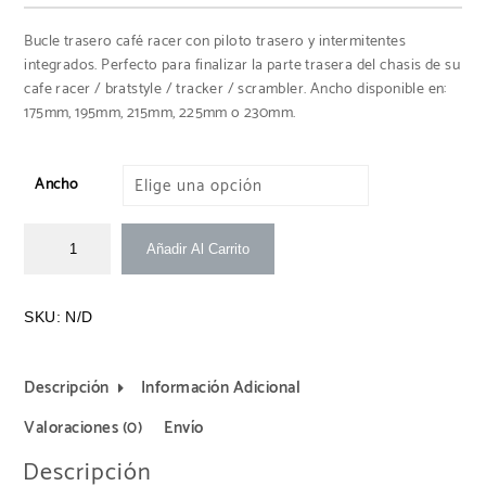
con
4.67
de 5 en
base a
Bucle trasero café racer con piloto trasero y intermitentes
valoraciones
integrados. Perfecto para finalizar la parte trasera del chasis de su
de
clientes
cafe racer / bratstyle / tracker / scrambler. Ancho disponible en:
175mm, 195mm, 215mm, 225mm o 230mm.
Ancho
Añadir Al Carrito
SKU:
N/D
Descripción
Información Adicional
Valoraciones (0)
Envío
Descripción