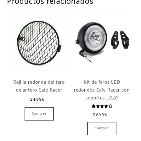
Productos relacionados
Rejilla redonda del faro
Kit de faros LED
delantero Cafe Racer
redondos Cafe Racer con
soportes LX20
24.99
€
Valorado
Comprar
89.99
€
con
4.50
de 5
Comprar