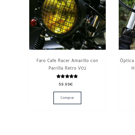
Faro Cafe Racer Amarillo con
Óptica
Parrilla Retro V02
H
Valorado
59.99
€
con
5.00
de 5
Comprar