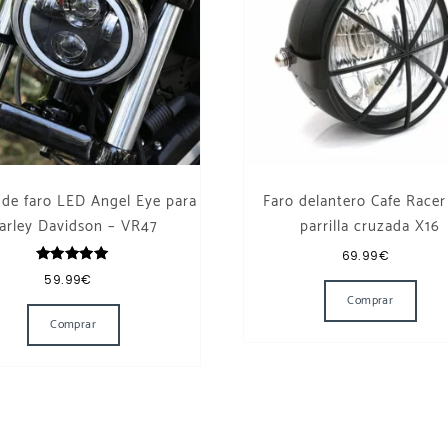
 de faro LED Angel Eye para
Faro delantero Cafe Racer
arley Davidson – VR47
parrilla cruzada X16
69.99
€
Valorado
59.99
€
con
Comprar
5.00
de 5
Comprar