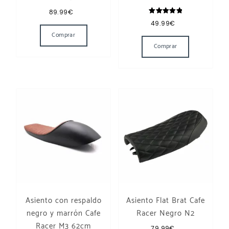
89.99
€
Valorado
Este producto tiene múltiples variantes. Las 
49.99
€
con
5.00
Comprar
de 5
Comprar
Asiento con respaldo
Asiento Flat Brat Cafe
negro y marrón Cafe
Racer Negro N2
Racer M3 62cm
79.99
€