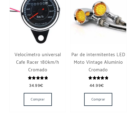
Velocímetro universal
Par de intermitentes LED
Cafe Racer 180km/h
Moto Vintage Aluminio
Cromado
Cromado
Valorado
Valorado
34.99
€
44.99
€
con
con
5.00
5.00
de 5
de 5
Comprar
Comprar