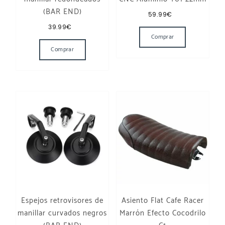
(BAR END)
59.99
€
Este producto
39.99
€
Comprar
Comprar
Espejos retrovisores de
Asiento Flat Cafe Racer
manillar curvados negros
Marrón Efecto Cocodrilo