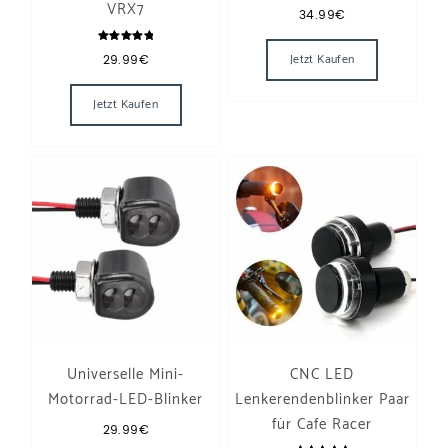
VRX7
34.99
€
Bewertet
Jetzt Kaufen
29.99
€
mit
5.00
Dieses Produkt weist mehrere Varianten auf. Die 
von 5
Jetzt Kaufen
Universelle Mini-
CNC LED
Motorrad-LED-Blinker
Lenkerendenblinker Paar
für Cafe Racer
29.99
€