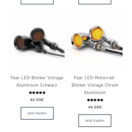
Paar LED-Blinker Vintage
Paar LED-Motorrad-
Aluminium Schwarz
Blinker Vintage Chrom
Aluminium
Bewertet
44.99
€
mit
5.00
Bewertet
von 5
44.99
€
mit
5.00
Jetzt Kaufen
von 5
Jetzt Kaufen