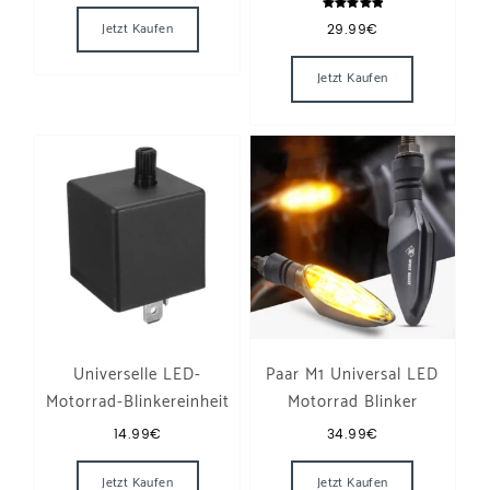
Dieses Produkt weist mehrere Varianten auf. Die 
Bewertet
Jetzt Kaufen
29.99
€
mit
5.00
von 5
Jetzt Kaufen
Universelle LED-
Paar M1 Universal LED
Motorrad-Blinkereinheit
Motorrad Blinker
14.99
€
34.99
€
Jetzt Kaufen
Jetzt Kaufen