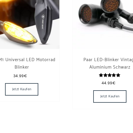
M1 Universal LED Motorrad
Paar LED-Blinker Vinta
Blinker
Aluminium Schwarz
34.99
€
Bewertet
44.99
€
mit
Jetzt Kaufen
5.00
von 5
Jetzt Kaufen