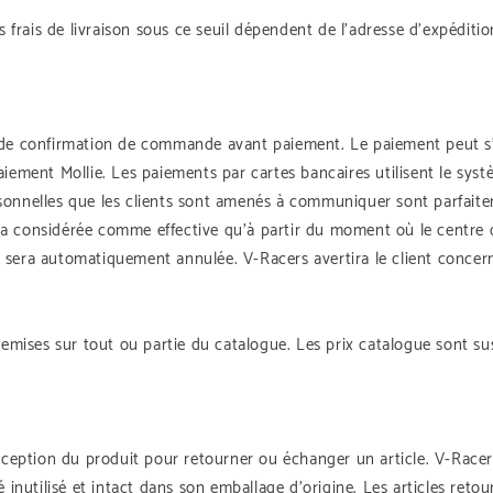
s frais de livraison sous ce seuil dépendent de l’adresse d’expéditio
 de confirmation de commande avant paiement. Le paiement peut s’e
aiement Mollie. Les paiements par cartes bancaires utilisent le sy
sonnelles que les clients sont amenés à communiquer sont parfait
ra considérée comme effective qu’à partir du moment où le centre 
sera automatiquement annulée. V-Racers avertira le client concerné
 remises sur tout ou partie du catalogue. Les prix catalogue sont s
réception du produit pour retourner ou échanger un article. V-Racer
é inutilisé et intact dans son emballage d’origine. Les articles ret