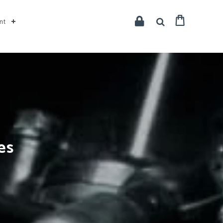
nt
es