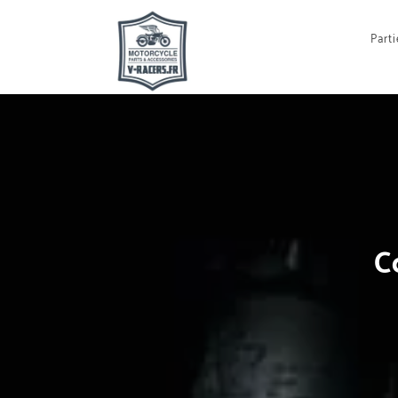
Parti
C