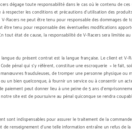
acers dégage toute responsabilité dans le cas où le contenu de ces s
 à respecter les conditions et précautions d’utilisation des produit
rs. V-Racers ne peut être tenu pour responsable des dommages de t
peut être tenu pour responsable des éventuelles modifications apport
 En tout état de cause, la responsabilité de V-Racers sera limitée
a langue du présent contrat est la langue française. Le client et V-
 Code pénal qui s’y réfèrent, constitue une escroquerie » le fait, s
i de manœuvres frauduleuses, de tromper une personne physique ou mo
s ou un bien quelconque, à fournir un service ou à consentir un act
n de paiement peut donner lieu à une peine de 5 ans d’emprisonne
 notre site est de poursuivre au pénal quiconque se rendra coupable
lient sont indispensables pour assurer le traitement de la comman
aut de renseignement d’une telle information entraîne un refus de 