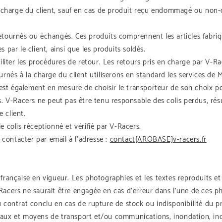
la charge du client, sauf en cas de produit reçu endommagé ou non-c
etournés ou échangés. Ces produits comprennent les articles fabriq
 par le client, ainsi que les produits soldés.
iliter les procédures de retour. Les retours pris en charge par V-Rac
urnés à la charge du client utiliserons en standard les services de
t est également en mesure de choisir le transporteur de son choix po
colis. V-Racers ne peut pas être tenu responsable des colis perdus, ré
e client.
colis réceptionné et vérifié par V-Racers.
contacter par email à l’adresse :
contact[AROBASE]v-racers.fr
française en vigueur. Les photographies et les textes reproduits et 
Racers ne saurait être engagée en cas d’erreur dans l’une de ces p
u contrat conclu en cas de rupture de stock ou indisponibilité du p
taux et moyens de transport et/ou communications, inondation, inc