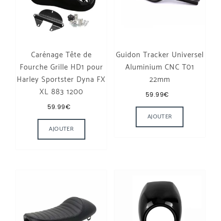
Carénage Tête de
Guidon Tracker Universel
Fourche Grille HD1 pour
Aluminium CNC T01
Harley Sportster Dyna FX
22mm
XL 883 1200
59.99
€
Ce produit a
59.99
€
AJOUTER
AJOUTER