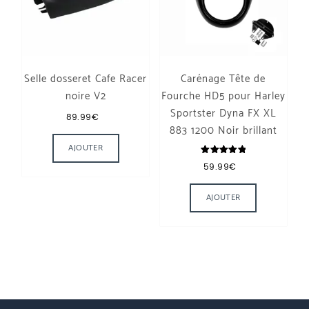
Selle dosseret Cafe Racer
Carénage Tête de
noire V2
Fourche HD5 pour Harley
Sportster Dyna FX XL
89.99
€
883 1200 Noir brillant
AJOUTER
Note
59.99
€
5.00
sur 5
AJOUTER