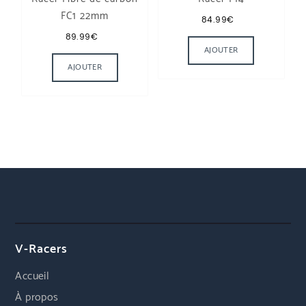
FC1 22mm
84.99
€
89.99
€
Ce produit a plusieurs variations. Les options
AJOUTER
AJOUTER
V-Racers
Accueil
À propos