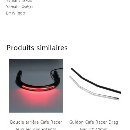
Yamaha Xt500
Yamaha Xs650
BMW R100
Produits similaires
Boucle arrière Cafe Racer
Guidon Cafe Racer Drag
feux led clignotants
Bar D7 22mm