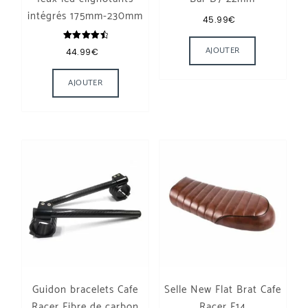
intégrés 175mm-230mm
45.99
€
Ce produit a
Note
AJOUTER
44.99
€
4.67
sur 5
Ce produit a plusieurs variations. Les options
AJOUTER
Guidon bracelets Cafe
Selle New Flat Brat Cafe
Racer Fibre de carbon
Racer F14