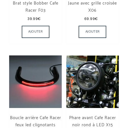
Brat style Bobber Cafe
Jaune avec grille croisée
Racer F03
X06
39.99
€
69.99
€
Ce produit a plusieurs variations. Les options
AJOUTER
AJOUTER
Boucle arrière Cafe Racer
Phare avant Cafe Racer
feux led clignotants
noir rond à LED X15