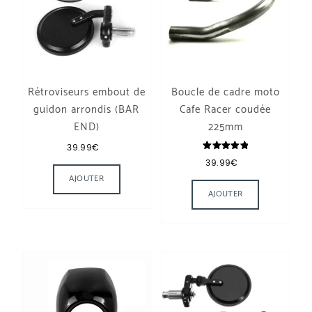
Rétroviseurs embout de
Boucle de cadre moto
guidon arrondis (BAR
Cafe Racer coudée
END)
225mm
39.99
€
Note
39.99
€
5.00
sur 5
AJOUTER
AJOUTER