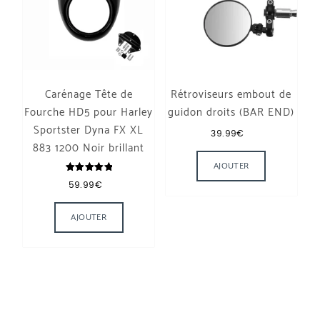
Carénage Tête de
Rétroviseurs embout de
Fourche HD5 pour Harley
guidon droits (BAR END)
Sportster Dyna FX XL
39.99
€
883 1200 Noir brillant
AJOUTER
Note
59.99
€
5.00
sur 5
AJOUTER