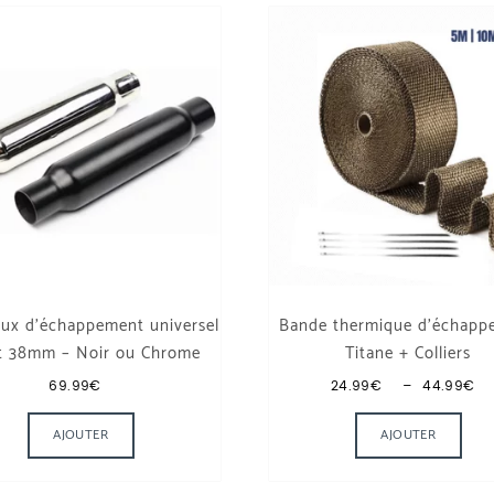
eux d’échappement universel
Bande thermique d’échapp
t 38mm – Noir ou Chrome
Titane + Colliers
P
69.99
€
24.99
€
–
44.99
€
Ce produit a plusieurs variations. Les options p
Ce p
iations. Les options peuvent être choisies sur la page du produit
AJOUTER
AJOUTER