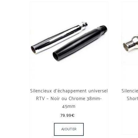
Silencieux d’échappement universel
Silenci
RTV – Noir ou Chrome 38mm-
Shor
45mm
79.99
€
Ce produit a plusieurs var
AJOUTER