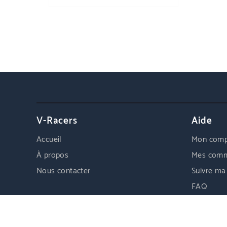
V-Racers
Aide
Accueil
Mon comp
À propos
Mes com
Nous contacter
Suivre m
FAQ
Tous les prix incluent la TVA | © 2026 V-Racers.fr