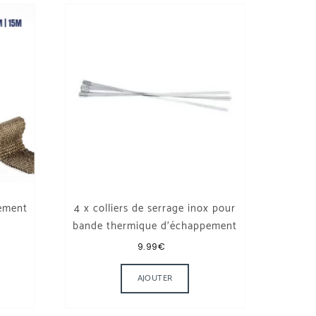
ement
4 x colliers de serrage inox pour
bande thermique d’échappement
lage de prix : 24.99€ à 44.99€
9.99
€
euvent être choisies sur la page du produit
roduit a plusieurs variations. Les options peuvent être choisies s
AJOUTER