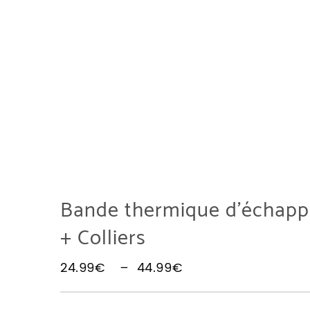
Bande thermique d’échap
+ Colliers
Plage de prix : 24
24.99
€
–
44.99
€