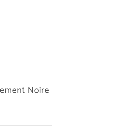
pement Noire
.99€ à 44.99€