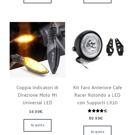
Coppia Indicatori di
Kit Faro Anteriore Cafe
Direzione Moto M1
Racer Rotondo a LED
Universal LED
con Supporti LX20
34.99
€
Valutato
89.99
€
4.50
su 5
Acquista
Acquista