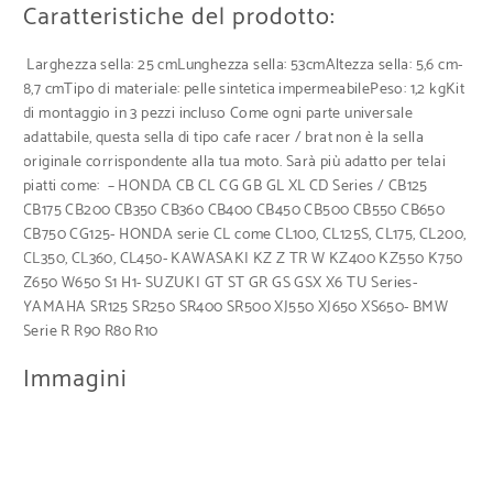
Caratteristiche del prodotto:
Larghezza sella: 25 cmLunghezza sella: 53cmAltezza sella: 5,6 cm-
8,7 cmTipo di materiale: pelle sintetica impermeabilePeso: 1,2 kgKit
di montaggio in 3 pezzi incluso Come ogni parte universale
adattabile, questa sella di tipo cafe racer / brat non è la sella
originale corrispondente alla tua moto. Sarà più adatto per telai
piatti come: – HONDA CB CL CG GB GL XL CD Series / CB125
CB175 CB200 CB350 CB360 CB400 CB450 CB500 CB550 CB650
CB750 CG125- HONDA serie CL come CL100, CL125S, CL175, CL200,
CL350, CL360, CL450- KAWASAKI KZ Z TR W KZ400 KZ550 K750
Z650 W650 S1 H1- SUZUKI GT ST GR GS GSX X6 TU Series-
YAMAHA SR125 SR250 SR400 SR500 XJ550 XJ650 XS650- BMW
Serie R R90 R80 R10
Immagini