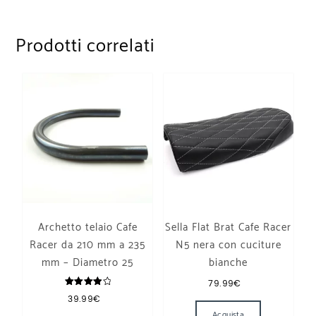
Prodotti correlati
Archetto telaio Cafe
Sella Flat Brat Cafe Racer
Racer da 210 mm a 235
N5 nera con cuciture
mm – Diametro 25
bianche
79.99
€
Valutato
39.99
€
4.00
su 5
Questo prodotto ha più varianti. Le opzioni p
Acquista