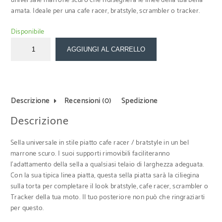
universale marrone scuro che ridisegnerà le linee della tua bella
amata. Ideale per una cafe racer, bratstyle, scrambler o tracker.
Disponibile
AGGIUNGI AL CARRELLO
Descrizione
Recensioni (0)
Spedizione
Descrizione
Sella universale in stile piatto cafe racer / bratstyle in un bel
marrone scuro. I suoi supporti rimovibili faciliteranno
l’adattamento della sella a qualsiasi telaio di larghezza adeguata.
Con la sua tipica linea piatta, questa sella piatta sarà la ciliegina
sulla torta per completare il look bratstyle, cafe racer, scrambler o
Tracker della tua moto. Il tuo posteriore non può che ringraziarti
per questo.