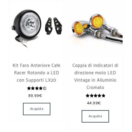
Kit Faro Anteriore Cafe
Coppia di indicatori di
Racer Rotondo a LED
direzione moto LED
con Supporti LX20
Vintage in Alluminio
Cromato
Valutato
89.99
€
4.50
su 5
Valutato
44.99
€
5.00
su 5
Acquista
Acquista