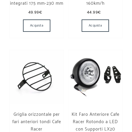
integrati 175 mm-230 mm
160km/h
49.99
€
44.99
€
Questo prodotto ha più varianti. Le opzioni p
Questo prodo
Acquista
Acquista
Griglia orizzontale per
Kit Faro Anteriore Cafe
fari anteriori tondi Cafe
Racer Rotondo a LED
Racer
con Supporti LX20